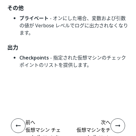
その他
プライベート
- オンにした場合、変数および引数
の値が Verbose レベルでログに出力されなくなり
ます。
出力
Checkpoints
- 指定された仮想マシンのチェック
ポイントのリストを提供します。
いい
はい
thumb_up
thumb_down
え
前へ
次へ
仮想マシン チェ
仮想マシンをチ