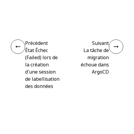
Oui
Non
thumb_up
thumb_down
Précédent
Suivant
État Échec
La tâche de
(Failed) lors de
migration
la création
échoue dans
d'une session
ArgoCD
de labellisation
des données
Connecter
Besoin d'aide ?
Assistance
Vous souhaitez apprendre ?
UiPath Academy
Vous avez des questions ?
UiPath Forum