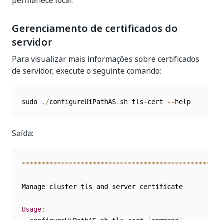
permanece local.
Gerenciamento de certificados do
servidor
Para visualizar mais informações sobre certificados
de servidor, execute o seguinte comando:
sudo 
.
/
configureUiPathAS
.
sh tls
-
cert 
--
help
Saída:
**
**
**
**
**
**
**
**
**
**
**
**
**
**
**
**
**
**
**
**
**
**
**
**
**
Manage cluster tls and server certificate

Usage
: