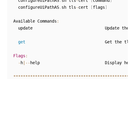
  configureUiPathAS
.
sh tls
-
cert 
[
command
]
  configureUiPathAS
.
sh tls
-
cert 
[
flags
]
Available Commands
:
  update                              Update the t
get
                                 Get the tls 
Flags
:
-
h
|
--
help                           Display help

**
**
**
**
**
**
**
**
**
**
**
**
**
**
**
**
**
**
**
**
**
**
**
**
**
As seguintes seções descrevem as operações que
você pode realizar usando o comando
.
./configureUiPathAS.sh tls-cert
Atualização do certificado do servidor