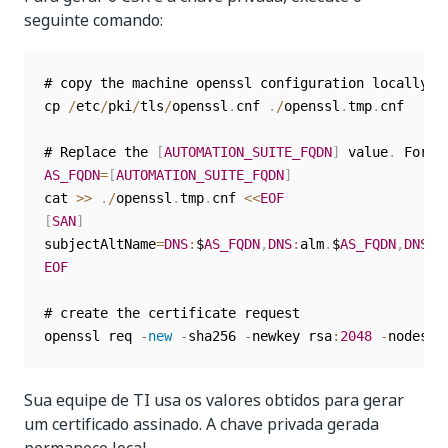
seguinte comando:
# copy the machine openssl configuration locally

cp 
/
etc
/
pki
/
tls
/
openssl
.
cnf 
.
/
openssl
.
tmp
.
cnf

# Replace the 
[
AUTOMATION_SUITE_FQDN
]
 value
.
 For e
AS_FQDN
=
[
AUTOMATION_SUITE_FQDN
]
cat 
>>
.
/
openssl
.
tmp
.
cnf 
<<
EOF
[
SAN
]
subjectAltName
=
DNS
:
$
AS_FQDN
,
DNS
:
alm
.
$
AS_FQDN
,
DNS
:
m
EOF
# create the certificate request

openssl req 
-
new
-
sha256 
-
newkey rsa
:
2048
-
nodes 
-
Sua equipe de TI usa os valores obtidos para gerar
um certificado assinado. A chave privada gerada