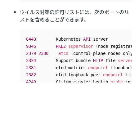
ウイルス対策の許可リストには、次のポートのリ
ストを含めることができます。
6443
        Kubernetes 
API
9345
RKE2
supervisor
(
node registratio
2379
-
2380
etcd
(
control
-
plane nodes only
)
2334
        Support bundle 
HTTP
 file 
server
(
2381
        etcd metrics 
endpoint
(
loopback o
2382
        etcd loopback peer 
endpoint
(
loop
4240
        Cilium cluster health 
probe
(
node
5001
RKE2
 embedded image 
registry
(
boo
6444
RKE2
 agent supervisor load
-
balanc
8472
/
udp    
VXLAN
9100
        Prometheus node_exporter 
metrics
9234
        Cilium operator health 
API
(
loopb
9879
        cilium
-
agent health 
endpoint
(
loo
9963
        cilium
-
operator 
metrics
(
intra
-
cl