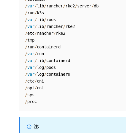
/
var
/
lib
/
rancher
/
rke2
/
server
/
/
run
/
/
var
/
lib
/
/
var
/
lib
/
rancher
/
/
etc
/
rancher
/
/
/
run
/
/
var
/
/
var
/
lib
/
/
var
/
log
/
/
var
/
log
/
/
etc
/
/
opt
/
/
/
注: