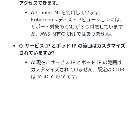
アクセスできます。
A
: Cilium CNI を使用しています。
Kubernetes ディストリビューションには、
サポート対象の CNI が 3 つ付属しています
が、AWS 固有の CNI ではありません。
Q
:
サービス IP とポッド IP の範囲はカスタマイズ
されていますか?
A
: 現在、サービス IP とポッド IP の範囲は
カスタマイズされていません。既定の CIDR
は
です。
10.42.0.0/16
Q
:
Automation Suite を AWS の既存の VPC にデ
プロイする場合、CloudFormation の代わりに
TerraForm を使用できますか?
A
: いいえ、できません。UiPath では、クラ
ウド プロバイダーのネイティブの
Infrastructure as Code ツールを使用してい