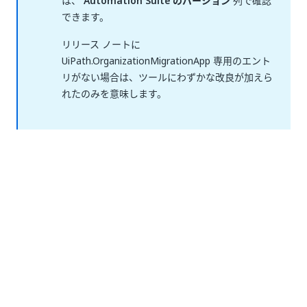
は、
Automation Suite のバージョン
列で確認
できます。
リリース ノートに
UiPath.OrganizationMigrationApp 専用のエント
リがない場合は、ツールにわずかな改良が加えら
れたのみを意味します。
いい
はい
thumb_up
thumb_down
え
前へ
次へ
移行の前提条
移行前の手
件
順