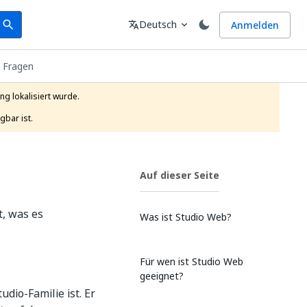
earch
Sprache
Deutsch
Anmelden
search
translate
expand_more
e Fragen
g lokalisiert wurde.

gbar ist.
Auf dieser Seite
t, was es
Was ist Studio Web?
Für wen ist Studio Web
geeignet?
dio-Familie ist. Er