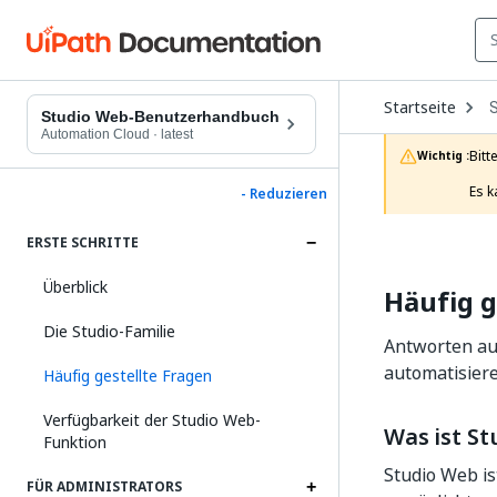
O
Startseite
D
Studio Web-Benutzerhandbuch
t
Automation Cloud
·
latest
c
Bitt
Wichtig :
p
Es k
- Reduzieren
ERSTE SCHRITTE
Überblick
Häufig g
Die Studio-Familie
Antworten auf
automatisiere
Häufig gestellte Fragen
Verfügbarkeit der Studio Web-
Was ist S
Funktion
Studio Web is
FÜR ADMINISTRATORS