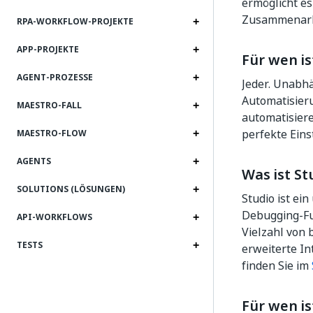
ermöglicht es
Zusammenarb
RPA-WORKFLOW-PROJEKTE
APP-PROJEKTE
Für wen i
AGENT-PROZESSE
Jeder. Unabhä
Automatisier
MAESTRO-FALL
automatisiere
perfekte Einst
MAESTRO-FLOW
AGENTS
Was ist St
SOLUTIONS (LÖSUNGEN)
Studio ist e
Debugging-Fun
API-WORKFLOWS
Vielzahl von 
TESTS
erweiterte I
finden Sie im
Für wen is