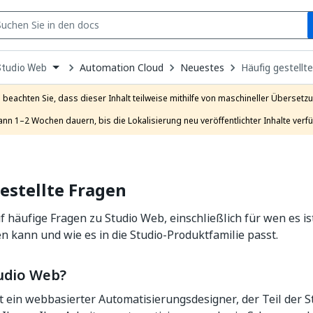
S
pen
Automation Cloud
Neuestes
Häufig gestellt
Studio Web
ropdown
o
hoose
e beachten Sie, dass dieser Inhalt teilweise mithilfe von maschineller Übersetzun
roduct
ann 1–2 Wochen dauern, bis die Lokalisierung neu veröffentlichter Inhalte verfü
estellte Fragen
 häufige Fragen zu Studio Web, einschließlich für wen es is
n kann und wie es in die Studio-Produktfamilie passt.
tudio Web?
t ein webbasierter Automatisierungsdesigner, der Teil der Stu