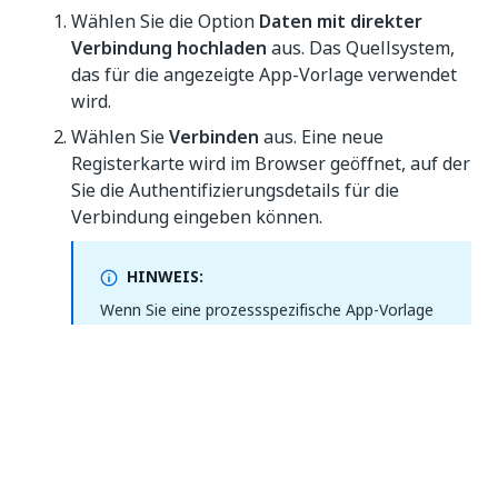
Wählen Sie die Option
Daten mit direkter
Verbindung hochladen
aus. Das Quellsystem,
das für die angezeigte App-Vorlage verwendet
wird.
Wählen Sie
Verbinden
aus. Eine neue
Registerkarte wird im Browser geöffnet, auf der
Sie die Authentifizierungsdetails für die
Verbindung eingeben können.
HINWEIS:
Wenn Sie eine prozessspezifische App-Vorlage
verwenden, stellen Sie sicher, dass die
Benutzeranmeldeinformationen Zugriff auf die
Standardliste der Tabellen und Felder haben,
die in der App-Vorlage angegeben sind. Weitere
Informationen dazu finden Sie unter
App-
Vorlagen
.