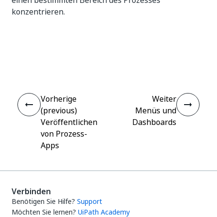
einen bestimmten Bereich des Prozesses
konzentrieren.
Ja
Nein
thumb_up
thumb_down
Vorherige
Weiter
(previous)
Menüs und
Veröffentlichen
Dashboards
von Prozess-
Apps
Verbinden
Benötigen Sie Hilfe?
Support
Möchten Sie lernen?
UiPath Academy