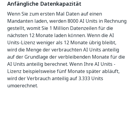
Anfängliche Datenkapazität
Wenn Sie zum ersten Mal Daten auf einen
Mandanten laden, werden 8000 AI Units in Rechnung
gestellt, womit Sie 1 Million Datenzeilen für die
nächsten 12 Monate laden können. Wenn die AI
Units-Lizenz weniger als 12 Monate übrig bleibt,
wird die Menge der verbrauchten AI Units anteilig
auf der Grundlage der verbleibenden Monate für die
AI Units anteilig berechnet. Wenn Ihre AI Units -
Lizenz beispielsweise fünf Monate später abläuft,
wird der Verbrauch anteilig auf 3.333 Units
umgerechnet.
Wenn Sie mehr als 1 Million Zeilen laden, wird der
Verbrauch von AI Units basierend auf der Differenz
zwischen der neuen erforderlichen Kapazität und der
vorherigen angepasst. Dies gilt auch für zukünftige
Datenausführungen.