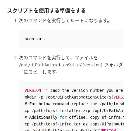
スクリプトを使用する準備をする
次のコマンドを実行してルートになります。
sudo su 
-
次のコマンドを実行して、ファイルを
フォルダ
/opt/UiPathAutomationSuite/{version}
ーにコピーします。
VERSION
=
""
 #add the version number you are tr
mkdir 
-
p 
/
opt
/
UiPathAutomationSuite
/
$
{
VERSION
# For below command replace the 
/
path
/
to wher
cp 
/
path
/
to
/
sf
-
installer
.
zip 
/
opt
/
UiPathAutom
# Additionally 
for
 offline
,
 copy sf
-
infra
.
tar
cp 
/
path
/
to
/
sf
-
infra
.
tar
.
gz 
/
opt
/
UiPathAutoma
cd 
/
opt
/
UiPathAutomationSuite
/
$
{
VERSION
}