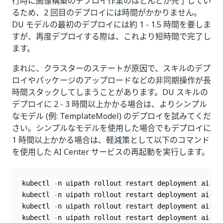
行時に画像構築のデプロイ作業のほとんどが完了してい
るため、2 回目のデプロイには時間がかかりません。
DU モデルの最初のデプロイには約 1 - 1.5 時間を要しま
すが、再度デプロイする際は、これより短時間で完了し
ます。
まれに、クラスターのステートが原因で、スキルのデプ
ロイやパッケージのアップロードなどの非同期操作が長
時間スタックしてしまうことがあります。DU スキルの
デプロイに 2 - 3 時間以上かかる場合は、よりシンプル
なモデル (例: TemplateModel) のデプロイを試みてくだ
さい。シンプルなモデルを使用した場合でもデプロイに
1 時間以上かかる場合は、軽減策として以下のコマンド
を使用した AI Center サービスの再起動を実行します。
kubectl 
-
n uipath rollout restart deployment ai
-
de
kubectl 
-
n uipath rollout restart deployment ai
-
tr
kubectl 
-
n uipath rollout restart deployment ai
-
pk
kubectl 
-
n uipath rollout restart deployment ai
-
he