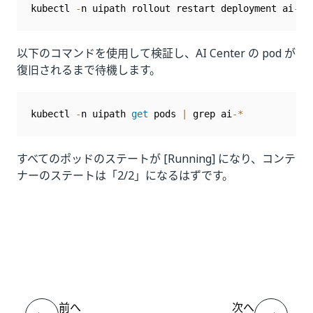
kubectl 
-
n uipath rollout restart deployment ai
-
ap
以下のコマンドを使用して検証し、AI Center の pod が
復旧されるまで待機します。
kubectl 
-
n uipath 
get
 pods 
|
 grep ai
-
*
すべてのポッドのステートが [Running] になり、コンテ
ナーのステートは「2/2」になるはずです。
いい
はい
thumb_up
thumb_down
え
前へ
次へ