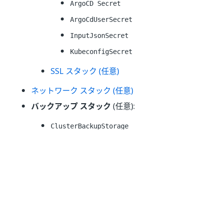
ArgoCD Secret
ArgoCdUserSecret
InputJsonSecret
KubeconfigSecret
SSL スタック (任意)
ネットワーク スタック (任意)
バックアップ スタック
(任意):
ClusterBackupStorage
(
) – バックアップの保
AWS::EFS::FileSystem
存に使用する Amazon Elastic File System。
SharedStorageSecurityGroup
(
) - クラスター ノ
AWS::EC2::SecurityGroup
ードからの NFS ネットワーク接続を許可す
るために使用されるセキュリティ グルー
プ。