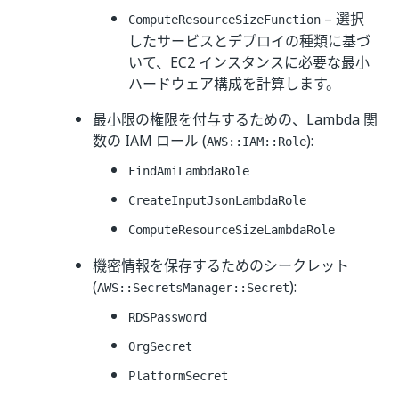
– 選択
ComputeResourceSizeFunction
したサービスとデプロイの種類に基づ
いて、EC2 インスタンスに必要な最小
ハードウェア構成を計算します。
最小限の権限を付与するための、Lambda 関
数の IAM ロール (
):
AWS::IAM::Role
FindAmiLambdaRole
CreateInputJsonLambdaRole
ComputeResourceSizeLambdaRole
機密情報を保存するためのシークレット
(
):
AWS::SecretsManager::Secret
RDSPassword
OrgSecret
PlatformSecret