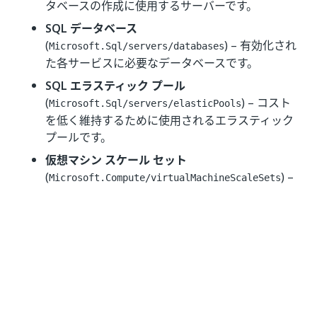
タベースの作成に使用するサーバーです。
SQL データベース
(
) – 有効化され
Microsoft.Sql/servers/databases
た各サービスに必要なデータベースです。
SQL エラスティック プール
(
) – コスト
Microsoft.Sql/servers/elasticPools
を低く維持するために使用されるエラスティック
プールです。
仮想マシン スケール セット
(
) –
Microsoft.Compute/virtualMachineScaleSets
クラスターのノード。
サーバー ノードには 1 つのスケール セット
が使用されます (クラスター制御プレーン)。
インストール プロセスの一環として、スケ
ール セット操作からのインスタンス保護
が、サーバー スケール セットのすべてのノ
ードに追加されます。これらの操作は Azure