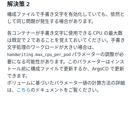
解決策 2
構成ファイルで手書き文字を有効化していても、依然と
して同じ問題が発生する場合があります。
各コンテナーが手書き文字に使用できる CPU の最大数
は既定で 2 であることを覚えておいてください。手書き
文字処理のワークロードが大きい場合は、
パラメーターの調整が必
handwriting.max_cpu_per_pod
要になる可能性があります。このパラメーターはインス
トール前に構成ファイルで更新するか、ArgoCD で更新
できます。
ボリュームに基づいたパラメーター値の計算方法の詳細
は、
こちら
のドキュメントをご覧ください。
いい
はい
thumb_up
thumb_down
え