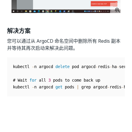
解决方案
您可以通过从 ArgoCD 命名空间中删除所有 Redis 副本
并等待其再次启动来解决此问题。
kubectl 
-
n argocd 
delete
 pod argocd
-
redis
-
ha
-
serve
# Wait 
for
 all 
3
 pods to come back up

kubectl 
-
n argocd 
get
 pods 
|
 grep argocd
-
redis
-
ha
-
是
否
thumb_up
thumb_down