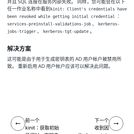
并且 SQL 连接在服务内部失败。 同样，您可能会在以下
任一作业名称中看到
kinit: Client's credentials have
：
been revoked while getting initial credential
、
services-preinstall-validations-job
kerberos-
、
。
jobs-trigger
kerberos-tgt-update
解决方案
这可能是由于用于生成密钥表的 AD 用户帐户被禁用所
致。 重新启用 AD 用户帐户应该可以解决此问题。
是
否
thumb_up
thumb_down
前一个
下一个
kinit：获取初始
收到因