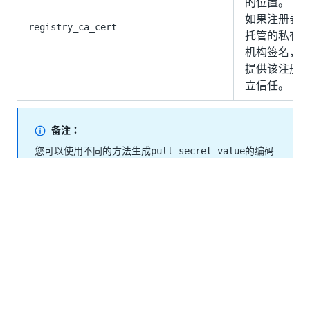
的位置。
如果注册表
registry_ca_cert
托管的私有
机构签名，
提供该注册
立信任。
备注：
您可以使用不同的方法生成
的编码
pull_secret_value
版本，包括使用 Docker 的方法。有关详细信息，请参阅
如何为外部注册表生成编码的 pull_secret_value
。
以下配置示例显示了典型的符合 OCI 的注册表设置：
{
"registries"
:
{