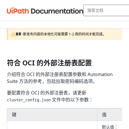
新发布内容的本地化可能需要 1-2 周的时间才能完成。
重要 :
符合 OCI 的外部注册表配置
介绍符合 OCI 的外部注册表配置参数和 Automation
Suite 方法的参考，包括拉取密码编码选项。
要配置符合 OCI 的外部注册表，请更新
文件中的以下参数：
cluster_config.json
键
值
默认值：