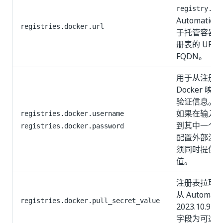
registry.ui
Automation 
registries.docker.url
于托管容器
册表的 URL 
FQDN。
用于从注册
Docker 映
验证信息。
如果在输入
registries.docker.username
到其中一个
registries.docker.password
配置外部注
须同时提供
值。
注册表拉取
从 Automatio
registries.docker.pull_secret_value
2023.10.9
字段为可选