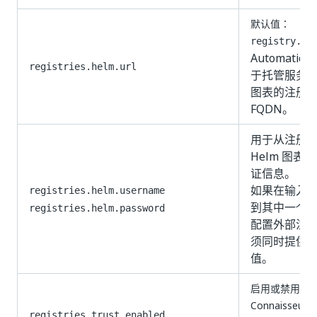
默认值：
registry.ui
Automation 
registries.helm.url
于托管服务的 
图表的注册表 
FQDN。
用于从注册
Helm 图表
证信息。
如果在输入
registries.helm.username
到其中一个
registries.helm.password
配置外部注
须同时提供
值。
启用或禁用
Connaisseur。
registries.trust.enabled