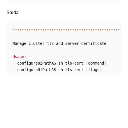
Saída:
**
**
**
**
**
**
**
**
**
**
**
**
**
**
**
**
**
**
**
**
**
**
**
**
**
Manage cluster tls and server certificate

Usage
:
  configureUiPathAS
.
sh tls
-
cert 
[
command
]
  configureUiPathAS
.
sh tls
-
cert 
[
flags
]
Available Commands
:
  update                              Update the t
get
                                 Get the tls 
Flags
:
-
h
|
--
help                           Display help
