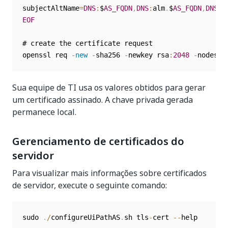
subjectAltName
=
DNS
:
$
AS_FQDN
,
DNS
:
alm
.
$
AS_FQDN
,
DNS
:
m
EOF
# create the certificate request

openssl req 
-
new
-
sha256 
-
newkey rsa
:
2048
-
nodes 
-
Sua equipe de TI usa os valores obtidos para gerar
um certificado assinado. A chave privada gerada
permanece local.
Gerenciamento de certificados do
servidor
Para visualizar mais informações sobre certificados
de servidor, execute o seguinte comando:
sudo 
.
/
configureUiPathAS
.
sh tls
-
cert 
--