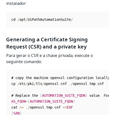
instalador:
cd 
/
opt
/
UiPathAutomationSuite
/
Generating a Certificate Signing
Request (CSR) and a private key
Para gerar o CSR e a chave privada, execute o
seguinte comando:
# copy the machine openssl configuration locally

cp 
/
etc
/
pki
/
tls
/
openssl
.
cnf 
.
/
openssl
.
tmp
.
cnf

# Replace the 
[
AUTOMATION_SUITE_FQDN
]
 value
.
 For e
AS_FQDN
=
[
AUTOMATION_SUITE_FQDN
]
cat 
>>
.
/
openssl
.
tmp
.
cnf 
<<
EOF
[
SAN
]