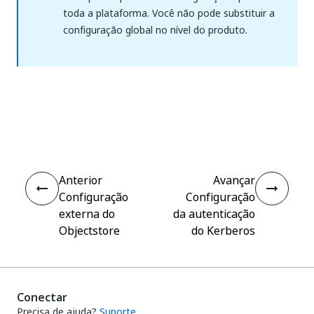
toda a plataforma. Você não pode substituir a
configuração global no nível do produto.
Sim
Não
thumb_up
thumb_down
Anterior
Avançar
Configuração
Configuração
externa do
da autenticação
Objectstore
do Kerberos
Conectar
Precisa de ajuda?
Suporte