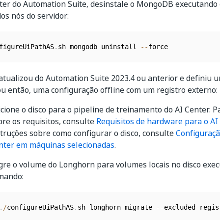
ster do Automation Suite, desinstale o MongoDB executando
os nós do servidor:
figureUiPathAS
.
sh mongodb uninstall 
--
atualizou do Automation Suite 2023.4 ou anterior e definiu 
ou então, uma configuração offline com um registro externo:
icione o disco para o pipeline de treinamento do AI Center. P
bre os requisitos, consulte
Requisitos de hardware para o AI
struções sobre como configurar o disco, consulte
Configuraçã
nter em máquinas selecionadas
.
gre o volume do Longhorn para volumes locais no disco exec
mando:
.
/
configureUiPathAS
.
sh longhorn migrate 
--