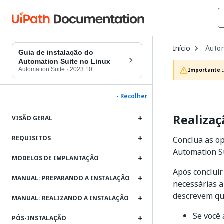
Open
Início
Autom
Dropd
Guia de instalação do
to
Automation Suite no Linux
choos
Automation Suite
·
2023.10
Importante :
produc
- Recolher
Realizaç
VISÃO GERAL
REQUISITOS
Conclua as op
Automation S
MODELOS DE IMPLANTAÇÃO
Após concluir
MANUAL: PREPARANDO A INSTALAÇÃO
necessárias a
descrevem qu
MANUAL: REALIZANDO A INSTALAÇÃO
Se você 
PÓS-INSTALAÇÃO