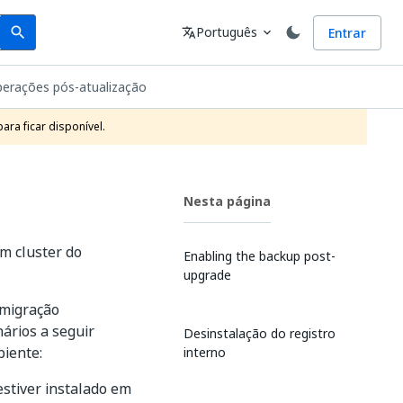
Search
Idioma
Português
Entrar
search
translate
expand_more
perações pós-atualização
ra ficar disponível.
Nesta página
m cluster do
Enabling the backup post-
upgrade
 migração
ários a seguir
Desinstalação do registro
iente:
interno
estiver instalado em