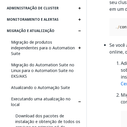
seu clu
ADMINISTRAÇÃO DE CLUSTER
em um d
MONITORAMENTO E ALERTAS
.
/
con
MIGRAÇÃO E ATUALIZAÇÃO
Migração de produtos
Se você 
independentes para o Automation
online, 
Suite
Ad
Migração do Automation Suite no
so
Linux para o Automation Suite no
EKS/AKS
in
Ce
Atualizando o Automação Suite
Mi
Executando uma atualização no
co
local
Download dos pacotes de
instalação e obtenção de todos os