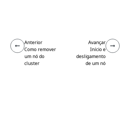
Sim
Não
thumb_up
thumb_down
Anterior
Avançar
Como remover
Início e
um nó do
desligamento
cluster
de um nó
Conectar
Precisa de ajuda?
Suporte
Quer aprender?
Academia UiPath
Tem perguntas?
Fórum do UiPath
Fique por dentro das novidades