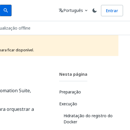
Search
Idioma
Português
Entrar
search
translate
expand_more
alização offline
ra ficar disponível.
Nesta página
tomation Suite,
Preparação
Execução
ara orquestrar a
Hidratação do registro do
Docker