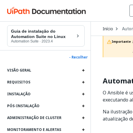
Open
Início
Autom
Dropd
Guia de instalação do
to
Automation Suite no Linux
choos
Automation Suite
·
2023.4
Importante :
produc
- Recolher
VISÃO GERAL
Automati
REQUISITOS
O Ansible é u
INSTALAÇÃO
executando a
PÓS-INSTALAÇÃO
Na ilustração
ADMINISTRAÇÃO DE CLUSTER
atualização d
MONITORAMENTO E ALERTAS