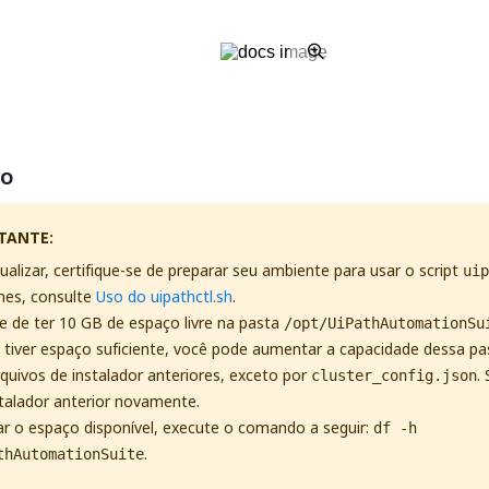
ão
TANTE:
ualizar, certifique-se de preparar seu ambiente para usar o script
uip
hes, consulte
Uso do uipathctl.sh
.
se de ter 10 GB de espaço livre na pasta
/opt/UiPathAutomationSu
 tiver espaço suficiente, você pode aumentar a capacidade dessa p
quivos de instalador anteriores, exceto por
.
cluster_config.json
stalador anterior novamente.
car o espaço disponível, execute o comando a seguir:
df -h
.
thAutomationSuite