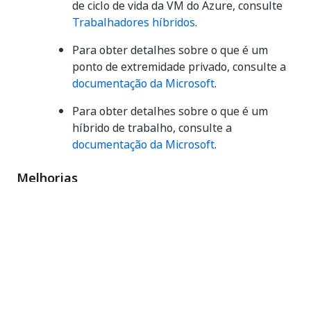
de ciclo de vida da VM do Azure, consulte
Trabalhadores híbridos
.
Para obter detalhes sobre o que é um
ponto de extremidade privado, consulte a
documentação da Microsoft
.
Para obter detalhes sobre o que é um
híbrido de trabalho, consulte a
documentação da Microsoft
.
Melhorias
Alteramos o intervalo de backup padrão de 45
minutos para 90 minutos. É possível alterar o
valor padrão após a implantação.
Problemas conhecidos
Você não pode usar o runbook InstanceRefresh
com o Process Mining.