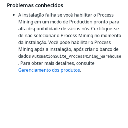
Problemas conhecidos
A instalação falha se você habilitar o Process
Mining em um modo de Production pronto para
alta disponibilidade de vários nós. Certifique-se
de não selecionar o Process Mining no momento
da instalação. Você pode habilitar o Process
Mining após a instalação, após criar o banco de
dados
AutomationSuite_ProcessMining_Warehouse
. Para obter mais detalhes, consulte
Gerenciamento dos produtos
.
Sim
Não
thumb_up
thumb_down
Anterior
Avançar