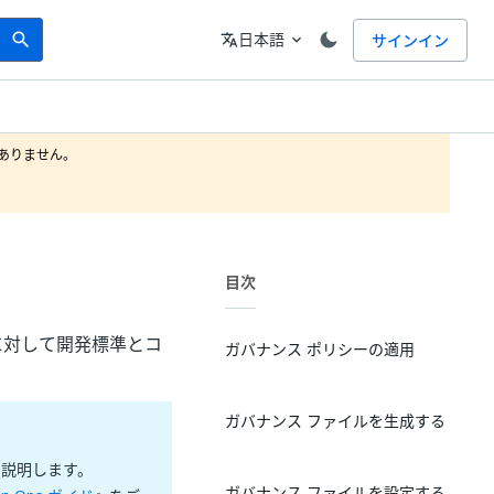
Search
言語
日本語
サインイン
search
translate
expand_more
りません。

目次
ーに対して開発標準とコ
ガバナンス ポリシーの適用
ガバナンス ファイルを生成する
て説明します。
ガバナンス ファイルを設定する