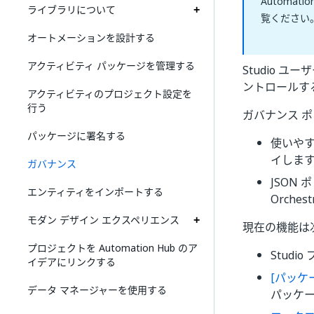
Automa
ライブラリについて
覧ください
オートメーションを設計する
アクティビティ パッケージを管理する
Studio 
ントロールす
アクティビティのプロジェクト設定を
行う
ガバナンス 
パッケージに署名する
使いやす
イしま
ガバナンス
JSON
エンティティをインポートする
Orch
モダン デザイン エクスペリエンス
現在の機能は
プロジェクトを Automation Hub のア
Stud
イデアにリンクする
[パッケ
データ マネージャーを使用する
パッケー