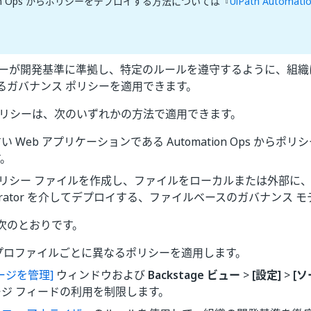
tion Ops からポリシーをデプロイする方法については『
UiPath Automat
。
ユーザーが開発基準に準拠し、特定のルールを遵守するように、組織は 
るガバナンス ポリシーを適用できます。
ポリシーは、次のいずれかの方法で適用できます。
い Web アプリケーションである Automation Ops から
す。
 ポリシー ファイルを作成し、ファイルをローカルまたは外部に
estrator を介してデプロイする、ファイルベースのガバナンス
次のとおりです。
io プロファイルごとに異なるポリシーを適用します。
ージを管理]
ウィンドウおよび
Backstage ビュー
>
[設定]
>
[
ジ フィードの利用を制限します。