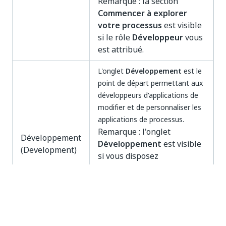
Remarque : la section
Commencer à explorer
votre processus
est visible
si le rôle
Développeur
vous
est attribué.
L'onglet
Développement
est le
point de départ permettant aux
développeurs d'applications de
modifier et de personnaliser les
applications de processus.
Remarque : l'onglet
Développement
Développement
est visible
(Development)
si vous disposez
d'autorisations de
modification pour au moins
une application, ou si le rôle
Développeur
vous est
attribué.