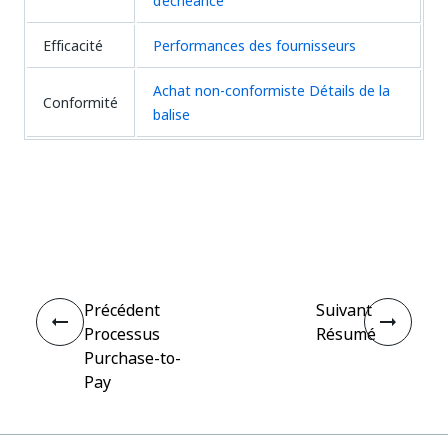
d’échéance
Efficacité
Performances des fournisseurs
Achat non-conformiste
Détails de la
Conformité
balise
Oui
Non
thumb_up
thumb_down
Précédent
Suivant
Processus
Résumé
Purchase-to-
Pay