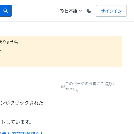
Search
言語
日本語
サインイン
search
translate
expand_more
りません。

。

このページの改善にご協力く
ださい。
ント (ボタンがクリックされた
ートしています。