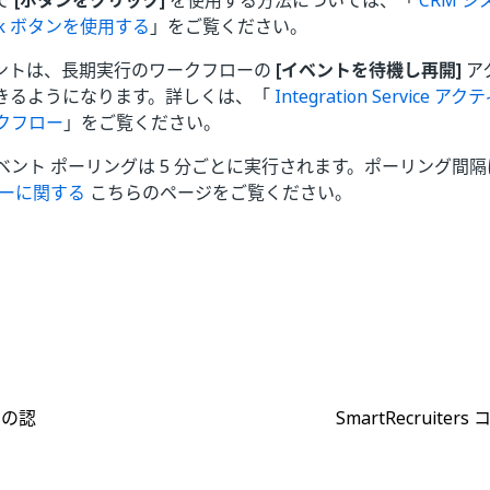
で
[ボタンをクリック]
を使用する方法については、「
CRM 
ck ボタンを使用する
」をご覧ください。
ントは、長期実行のワークフローの
[イベントを待機し再開]
ア
きるようになります。詳しくは、「
Integration Servic
クフロー
」をご覧ください。
ベント ポーリングは 5 分ごとに実行されます。ポーリング間
ーに関する
こちらのページをご覧ください。
はい
いいえ
thumb_up
thumb_down
k の認
SmartRecruite