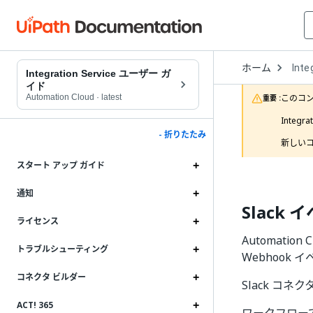
Open
ホーム
Inte
Drop
Integration Service ユーザー ガ
to
イド
choo
Automation Cloud
·
latest
このコ
重要 :
produ
Inte
- 折りたたみ
新しいコ
スタート アップ ガイド
通知
Slack 
ライセンス
Automation
トラブルシューティング
Webhook
コネクタ ビルダー
Slack コネ
ACT! 365