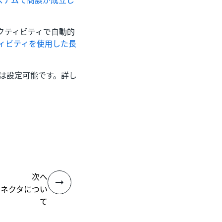
システムで商談が成立し
クティビティで自動的
e アクティビティを使用した長
隔は設定可能です。詳し
次へ
rs コネクタについ
て