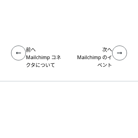
いい
はい
thumb_up
thumb_down
え
前へ
次へ
Mailchimp コネ
Mailchimp のイ
クタについて
ベント
接続
ヘルプ リソース
サポート
学習する
UiPath アカデミー
質問する
UiPath フォーラム
最新情報を取得