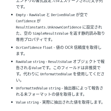
エントリの書式設定
エスケープされた文字列
.CSV
です。
-
と
が空で
Empty
RawValue
DerivedValue
が
Confidence
に設定され
ResultConstants.UnknownConfidence
た、空の
を返す静的読み取り
SimpleResultsValue
専用プロパティです。
- 値の OCR 信頼度を取得し
OcrConfidence
float
ます。
-
オブジェクトで報
RawValue
string
ResultsValue
告される
です。このフィールドは非推奨で
Value
す。代わりに
を使用してくださ
UnformattedValue
い。
- 抽出器によって報告さ
UnformattedValue
string
れる未フォーマットの値を取得します。
- 実際に抽出された値を取得します。
Value
string