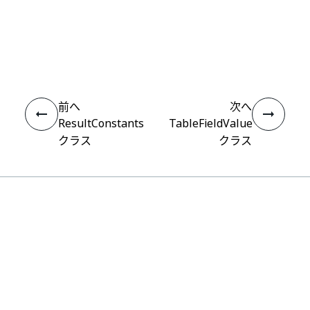
いい
はい
thumb_up
thumb_down
え
前へ
次へ
ResultConstants
TableFieldValue
クラス
クラス
接続
ヘルプ リソース
サポート
学習する
UiPath アカデミー
質問する
UiPath フォーラム
最新情報を取得