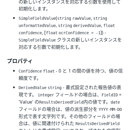
の新しいインスタンスを対応する引数を使用して
初期化します。
(
,
SimpleFieldValue
string
rawValue
string
,
,
unformattedValue
string
derivedValue
float
, [
]) -
confidence
float
ocrConfidence = -1
クラスの新しいインスタンスを
SimpleFieldValue
対応する引数で初期化します。
プロパティ
- 0 と 1 の間の値を持つ、値の信
Confidence
float
頼度です。
- 書式設定された報告値の表
DerivedValue
string
現です。
フィールドの場合は、
=
integer
FieldID
'Value' の
内の値です。
ResultsDerivedField
date
フィールドの場合は、値の派生部分を
YYYY-MM-DD
形式で表す文字列です。その他のフィールドの場
合は、値に関連付けられた
ResultsDerivedField