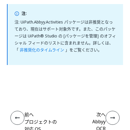
注:
注: UiPath.Abbyy.Activities パッケージは非推奨となっ
ており、現在はサポート対象外です。また、このパッケ
ージは UiPath® Studio の [パッケージを管理] のオフィ
シャル フィードのリストに含まれません。詳しくは、
「
非推奨化のタイムライン
」をご覧ください。
いい
はい
thumb_up
thumb_down
え
前へ
次へ
Abbyy
プロジェクトの
OCR
対応 OS