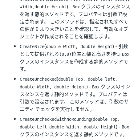
) -
クラスのインスタンス
Width,double Height
Box
を返す静的メソッドです。プロパティは引数で設
定されます。 このメソッドは、指定されたすべて
の値が 0 より大きいことを確認して、有効なオブ
ジェクトが作成されることを確認します。
(
) - 引数
CreateSize
double Width, double Height
として提供される
位置と幅と高さを持つ
(0,0)
Box
クラスのインスタンスを作成する静的メソッドで
す。
(
CreateUnchecked
double Top, double left,
) -
クラスのイン
double Width, double Height
Box
スタンスを返す静的メソッドです。プロパティは
引数で設定されます。 このメソッドは、引数のサ
ニティ チェックを実行しません。
(
CreateUncheckedWithNoRounding
double Top,
) -
double Left,double Width, double Height
Box
クラスのインスタンスを返す静的メソッドです。