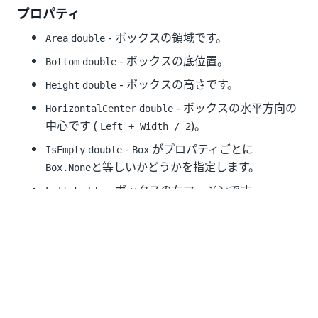
プロパティ
- ボックスの領域です。
Area
double
- ボックスの底位置。
Bottom
double
- ボックスの高さです。
Height
double
- ボックスの水平方向の
HorizontalCenter
double
中心です (
)。
Left + Width / 2
-
がプロパティごとに
IsEmpty
double
Box
と等しいかどうかを指定します。
Box.None
- ボックスの左マージンです。
Left
double
- ボックスの右マージン位置です。
Right
double
- ボックスの上位置です。
Top
double
- ボックスの垂直方向の中
VerticalCenter
double
央です (
)。
Top + Height / 2
- ボックスの幅です。
Width
double