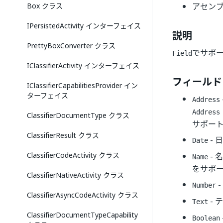
Box クラス
アセンブ
IPersistedActivity インターフェイス
説明
PrettyBoxConverter クラス
でサポ
Field
IClassifierActivity インターフェイス
フィールド
IClassifierCapabilitiesProvider イン
ターフェイス
Address
Address
ClassifierDocumentType クラス
サポー
ClassifierResult クラス
-
Date
ClassifierCodeActivity クラス
-
Name
をサポ
ClassifierNativeActivity クラス
Number
ClassifierAsyncCodeActivity クラス
- 
Text
ClassifierDocumentTypeCapability
Boolean