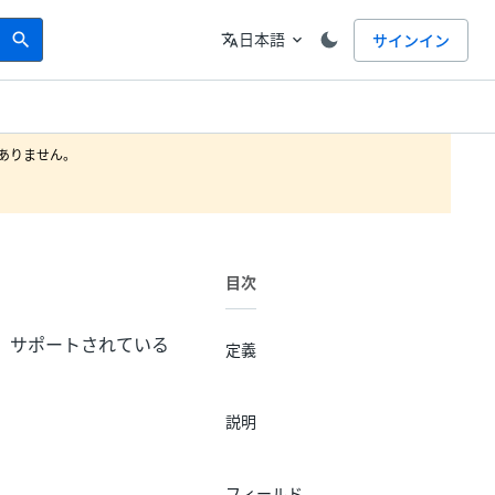
Search
言語
日本語
サインイン
search
translate
expand_more
りません。

目次
 など、サポートされている
定義
説明
フィールド