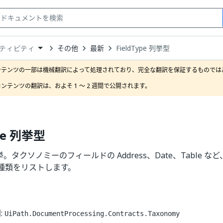
その他
最新
FieldType 列挙型
ティビティ
down
se
ンテンツの一部は機械翻訳によって処理されており、完全な翻訳を保証するものではあ
ct
ンテンツの翻訳は、およそ 1 ～ 2 週間で公開されます。
ype 列挙型
e 列挙。タクソノミーのフィールドの Address、Date、Table
種類をリストします。
:
UiPath.DocumentProcessing.Contracts.Taxonomy