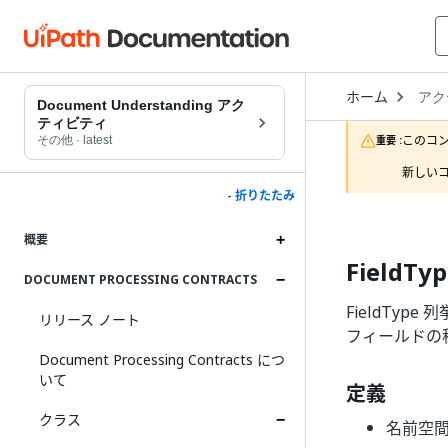
Open
ホーム
アク
Drop
Document Understanding アク
to
ティビティ
choo
このコ
その他
·
latest
重要 :
produ
新しいコ
- 折りたたみ
概要
FieldT
DOCUMENT PROCESSING CONTRACTS
FieldTyp
リリース ノート
フィールドの
Document Processing Contracts につ
いて
定義
クラス
名前空間