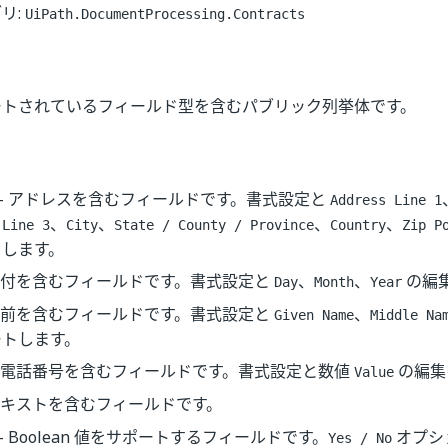
リ:
UiPath.DocumentProcessing.Contracts
ートされているフィールド型を含むパブリック列挙体です。
- アドレスを含むフィールドです。書式設定と
Address Line 1
、
、
、
、
 Line 3
City
State / County / Province
Country
Zip P
トします。
 日付を含むフィールドです。書式設定と
、
、
の編
Day
Month
Year
 名前を含むフィールドです。書式設定と
、
Given Name
Middle Na
ートします。
- 電話番号を含むフィールドです。書式設定と数値
の編集
Value
テキストを含むフィールドです。
- Boolean 値をサポートするフィールドです。
オプシ
Yes / No