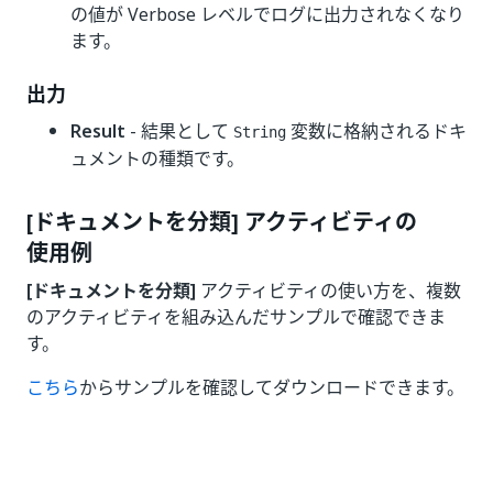
の値が Verbose レベルでログに出力されなくなり
ます。
出力
Result
- 結果として
変数に格納されるドキ
String
ュメントの種類です。
[ドキュメントを分類] アクティビティの
使用例
[ドキュメントを分類]
アクティビティの使い方を、複数
のアクティビティを組み込んだサンプルで確認できま
す。
こちら
からサンプルを確認してダウンロードできます。
いい
はい
thumb_up
thumb_down