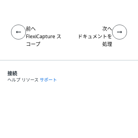
え
前へ
次へ
FlexiCapture ス
ドキュメントを
コープ
処理
接続
ヘルプ リソース
サポート
学習する
UiPath アカデミー
質問する
UiPath フォーラム
最新情報を取得