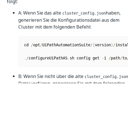
folgt:
A: Wenn Sie das alte
haben,
cluster_config.json
generieren Sie die Konfigurationsdatei aus dem
Cluster mit dem folgenden Befehl:
cd 
/
opt
/
UiPathAutomationSuite
/
{
version
}
/
instal
.
/
configureUiPathAS
.
sh config get 
-
i 
/
path
/
to
B: Wenn Sie nicht über die alte
cluster_config.json
Datei verfügen, generieren Sie mit dem folgenden
Befehl eine Überschreibung aller Standardwerte, d
während der Installation der vorherigen Version
entstanden sind:
cd 
/
opt
/
UiPathAutomationSuite
/
{
version
}
/
instal