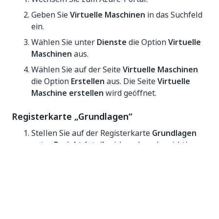
Geben Sie
Virtuelle Maschinen
in das Suchfeld
ein.
Wählen Sie unter
Dienste
die Option
Virtuelle
Maschinen
aus.
Wählen Sie auf der Seite
Virtuelle Maschinen
die Option
Erstellen
aus. Die Seite
Virtuelle
Maschine erstellen
wird geöffnet.
Registerkarte „Grundlagen“
Stellen Sie auf der Registerkarte
Grundlagen
unter
Projektdetails
sicher, dass das richtige
Abonnement ausgewählt ist, und wählen Sie
dann
Neue erstellen
bei „Ressourcengruppe“
aus (oder wählen Sie eine vorhandene aus der
Liste aus). Geben Sie den Namen ein.
Legen Sie unter
Instanzdetails
Ihren VM-