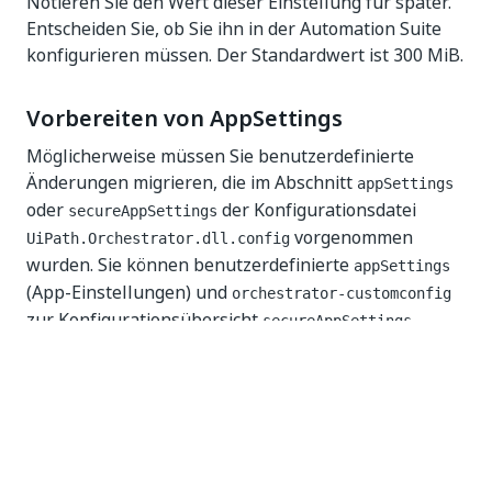
Notieren Sie den Wert dieser Einstellung für später.
Entscheiden Sie, ob Sie ihn in der Automation Suite
konfigurieren müssen. Der Standardwert ist 300 MiB.
Vorbereiten von AppSettings
Möglicherweise müssen Sie benutzerdefinierte
Änderungen migrieren, die im Abschnitt
appSettings
oder
der Konfigurationsdatei
secureAppSettings
vorgenommen
UiPath.Orchestrator.dll.config
wurden. Sie können benutzerdefinierte
appSettings
(App-Einstellungen) und
orchestrator-customconfig
zur Konfigurationsübersicht
secureAppSettings
hinzufügen.
Suchen Sie im Abschnitt
der
appSettings
Konfigurationsdatei
UiPath.Orchestrator.dll.config
alle geänderten oder hinzugefügten Einstellungen.
Speichern Sie diese Einstellungen in einer
-
.json
Datei, sodass sie in späteren Schritten verfügbar