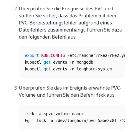
Überprüfen Sie die Ereignisse des PVC und
stellen Sie sicher, dass das Problem mit dem
PVC-Bereitstellungsfehler aufgrund eines
Dateifehlers zusammenhängt. Führen Sie dazu
den folgenden Befehl aus:
export
KUBECONFIG
=
/
etc
/
rancher
/
rke2
/
rke2
.
yaml
kubectl 
get
 events 
-
n mongodb

kubectl 
get
 events 
-
n longhorn
-
system
Überprüfen Sie das im Ereignis erwähnte PVC-
Volume und führen Sie den Befehl
aus.
fsck
fsck 
-
a 
<
pvc
-
volume
-
name
>
Eg 
-
 fsck 
-
a 
/
dev
/
longhorn
/
pvc
-
5abe3c8f
-
7422
-