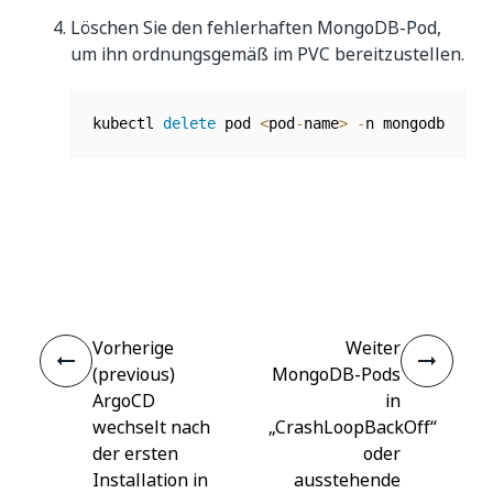
Löschen Sie den fehlerhaften MongoDB-Pod,
um ihn ordnungsgemäß im PVC bereitzustellen.
kubectl 
delete
 pod 
<
pod
-
name
>
-
n mongodb
Ja
Nein
thumb_up
thumb_down
Vorherige
Weiter
(previous)
MongoDB-Pods
ArgoCD
in
wechselt nach
„CrashLoopBackOff“
der ersten
oder
Installation in
ausstehende