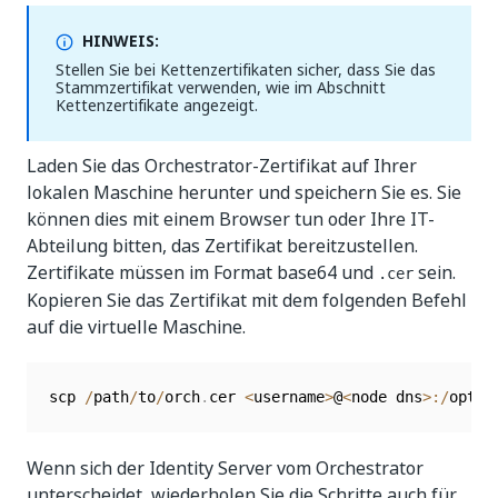
HINWEIS:
Stellen Sie bei Kettenzertifikaten sicher, dass Sie das
Stammzertifikat verwenden, wie im Abschnitt
Kettenzertifikate angezeigt.
Laden Sie das Orchestrator-Zertifikat auf Ihrer
lokalen Maschine herunter und speichern Sie es. Sie
können dies mit einem Browser tun oder Ihre IT-
Abteilung bitten, das Zertifikat bereitzustellen.
Zertifikate müssen im Format base64 und
sein.
.cer
Kopieren Sie das Zertifikat mit dem folgenden Befehl
auf die virtuelle Maschine.
scp 
/
path
/
to
/
orch
.
cer 
<
username
>
@
<
node dns
>
:
/
opt
/
U
Wenn sich der Identity Server vom Orchestrator
unterscheidet, wiederholen Sie die Schritte auch für