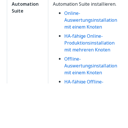
Automation
Automation Suite installieren.
Suite
Online-
Auswertungsinstallation
mit einem Knoten
HA-fähige Online-
Produktionsinstallation
mit mehreren Knoten
Offline-
Auswertungsinstallation
mit einem Knoten
HA-fähige Offline-
Produktionsinstallation
mit mehreren Knoten
Ja
Nein
thumb_up
thumb_down