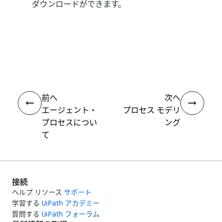
ダウンロードができます。
いい
はい
thumb_up
thumb_down
え
前へ
次へ
エージェント・
プロセス モデリ
プロセスについ
ング
て
接続
ヘルプ リソース
サポート
学習する
UiPath アカデミー
質問する
UiPath フォーラム