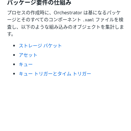
パッケージ要件の仕組み
プロセスの作成時に、Orchestrator は基になるパッケ
ージとそのすべてのコンポーネント
ファイルを検
.xaml
査し、以下のような組み込みのオブジェクトを集計しま
す。
ストレージ バケット
アセット
キュー
キュー トリガーとタイム トリガー
その他の
プロセス
アクション カタログ
各オブジェクトが検出されたかどうかによって、
[パッ
ケージ要件]
タブの動作は以下の 2 通りになります。
タブが赤に変わる - ワークフローには、
Orchestrator に存在しない依存関係がいくつかあ