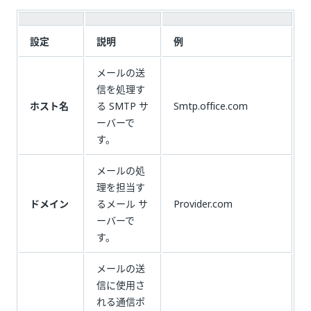
設定
説明
例
メールの送
信を処理す
ホスト名
る SMTP サ
Smtp.office.com
ーバーで
す。
メールの処
理を担当す
ドメイン
るメール サ
Provider.com
ーバーで
す。
メールの送
信に使用さ
れる通信ポ