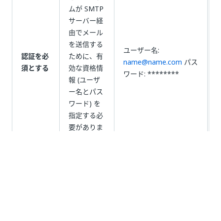
ムが SMTP
サーバー経
由でメール
を送信する
ユーザー名:
認証を必
ために、有
name@name.com
パス
須とする
効な資格情
ワード: ********
報 (ユーザ
ー名とパス
ワード) を
指定する必
要がありま
す。
送信される
メールの送
信元として
使用される
メール アド
レスです。