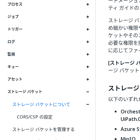
ートメーショ
プロセス
ティ ガイド
ジョブ
ストレージ 
め細かい権限
トリガー
ケットやその
ログ
必要な権限を
に応じてファ
監視
[ストレージ 
キュー
ージ バケッ
アセット
ストレージ
ストレージ バケット
以下のいずれ
ストレージ バケットについて
Orchest
CORS/CSP の設定
UiPath.
Azure S
ストレージ バケットを管理する
MinIO