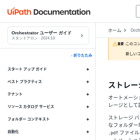
Open
ホーム
Orch
Drop
Orchestrator ユーザー ガイド
to
スタンドアロン
·
2024.10
choo
このコ
重要 :
produ
新しいコ
- 折りたたみ
スタート アップ ガイド
ベスト プラクティス
ストレー
テナント
オートメーシ
レージとして
リソース カタログ サービス
ストレージ 
フォルダー コンテキスト
なフォルダー
ファイル
自動化
.pdf