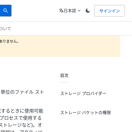
Search
言語
日本語
サインイン
search
translate
expand_more
ついて
りません。

目次
単位のファイル スト
ストレージ プロバイダー
成するときに使用可能
ストレージ バケットの権限
務プロセスで使用する
ストレージなど)。オ