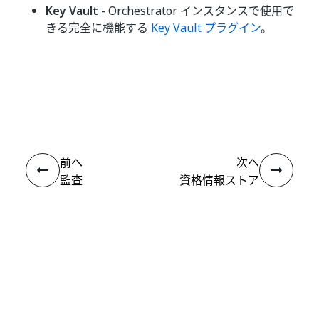
Key Vault
- Orchestrator インスタンスで使用で
きる完全に機能する
Key Vault プラグイン
。
いい
はい
thumb_up
thumb_down
え
前へ
次へ
監査
資格情報ストア
を管理する
接続
ヘルプ リソース
サポート
学習する
UiPath アカデミー
質問する
UiPath フォーラム