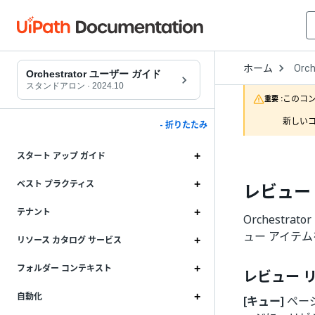
Open
ホーム
Orch
Drop
Orchestrator ユーザー ガイド
to
スタンドアロン
·
2024.10
choo
このコ
重要 :
produ
新しいコ
- 折りたたみ
スタート アップ ガイド
ベスト プラクティス
レビュー
テナント
Orchest
ュー アイテ
リソース カタログ サービス
フォルダー コンテキスト
レビュー 
自動化
[キュー]
ペー