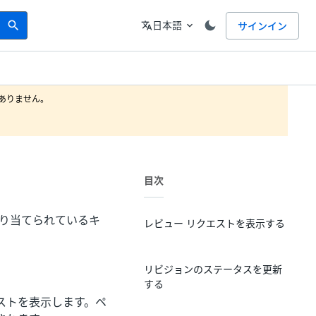
Search
言語
日本語
サインイン
search
translate
expand_more
りません。

目次
に割り当てられているキ
レビュー リクエストを表示する
リビジョンのステータスを更新
する
ストを表示します。ペ