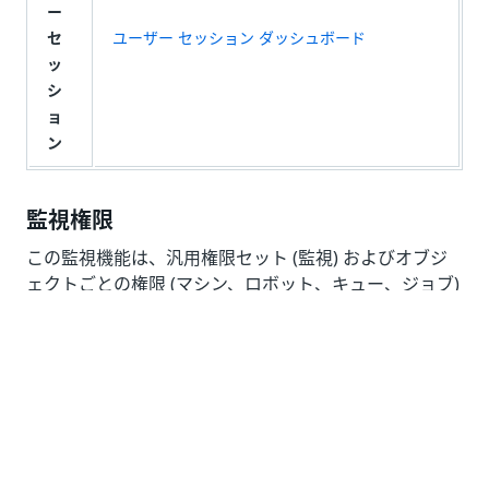
ー
セ
ユーザー セッション ダッシュボード
ッ
シ
ョ
ン
監視権限
この監視機能は、汎用権限セット (監視) およびオブジ
ェクトごとの権限 (マシン、ロボット、キュー、ジョブ)
により制御できます。1 つのオブジェクトに権限を付与
するには、監視に関する
[表示]
権限を付与し、さらに
オブジェクト自体に関する
[表示]
権限を付与します。こ
れらの権限を付与しないと、対応するページが表示され
ません。
監視に関する
[表示]
権限とマシンに関する
[表示]
権限 -
[監視]
>
[マシン]
ページのコンテンツを表示