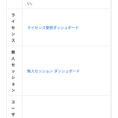
い。
ラ
イ
セ
ライセンス使用ダッシュボード
ン
ス
無
人
セ
ッ
無人セッション ダッシュボード
シ
ョ
ン
ユ
ー
ザ