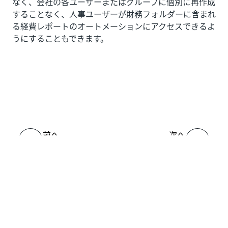
なく、会社の各ユーザーまたはグループに個別に再作成
することなく、人事ユーザーが財務フォルダーに含まれ
る経費レポートのオートメーションにアクセスできるよ
うにすることもできます。
いい
はい
thumb_up
thumb_down
え
前へ
次へ
Orchestrator の
大規模なデプロ
構成チェックリ
イを管理する
スト
接続