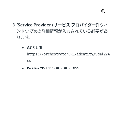
[Service Provider (サービス プロバイダー)]
ウィ
ンドウで次の詳細情報が入力されている必要があ
ります。
ACS URL
:
https://orchestratorURL/identity/Saml2/A
cs
Entity ID
(エンティティ ID):
https://orchestratorURL/identity
Google 認証を利用するように
Orchestrator および Identity Server
を設定する
Orchestrator でユーザーを定義し、
[ユーザー]
ペ